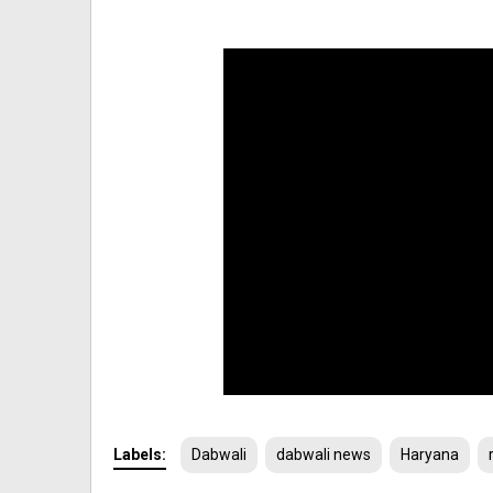
Labels:
Dabwali
dabwali news
Haryana