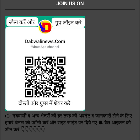
JOIN US ON
👉 डबवाली व अन्य क्षेत्रों की हर तरह की अपडेट व जानकारी लेने के लिए
हमारे चैनल को फॉलो करें और राइट साईड पर दिये गए 🔔 बेल आइकन को
ऑन करें 👇👇👇👇👇👇