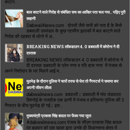
काटन...
बाल काटने वाले गिरोह से संबंधित सच का आखिर पता चल गया.. पढ़िए पूरी
कहानी
DabwaliNews.com दोस्तों जैसे सभी को पता है के कैसे
डबवाली उपमंडल के कुछ ग्रामीण इलाकों में बल काटने वाले
गिरोह की दहशत से लोगो में अ...
BREAKING NEWS लॉकडाउन 4. 0 डबवाली में कोरोना ने दी
दस्तक
BREAKING NEWS लॉकडाउन 4. 0 डबवाली में कोरोना ने
दी दस्तक डबवाली के प्रेम नगर व रवि दास नगर में पंजाब से
अपने रिश्तेदार के घर मिलने आई म...
मुठभेड़ के दौरान पुलिस ने चारों तरफ से घेरा तो गैंगस्टर्स ने समाप्त कर
अपनी जीवन लीला
dabwalinews.com डबवाली। डबवाली में गांव जंडवाला
बिश्नोई के नजदीक एक ढाणी में पंजाब व हरियाणा पुलिस की 3
गैंगस्टर के बीच मुठभेड़ हो गई। इस...
मुख्यमंत्री प्रकाश सिंह बादल पर फेंका गया जूता
#dabwalinews.com पंजाब के सीएम प्रकाश सिंह बादल
पर बुधवार को एक युवक द्वारा उनके ही विधानसभा क्षेत्र में