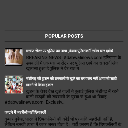
POPULAR POSTS
मसाज सेंटर पर पुलिस का छापा ,पंजाब पुलिसकर्मी समेत चार दबोचे
BREAKING NEWS #dabwalinews.com हरियाणा के
डबवाली में एक मसाज सेंटर पर पुलिस छापे का सनसनीखेज
खुलासा हुआ है.पुलिस ने देर रात म...
चंडीगढ़ की दुल्हन को डबवाली के दुल्हे का घर पसंद नहीं आया तो शादी
मानने से किया इंकार
दुल्हन के तेवर देख दुल्हे वालों ने बुलाई पुलिस चंडीगढ़ में रहने
वाली लडक़ी की डबवाली के युवक से हुआ था विवाह
#dabwalinews.com Exclusiv...
काटने में जहरीली नहीं छिपकली
कुमार मुकेश, भारत में छिपकलियों की कोई भी प्रजाति जहरीली नहीं है,
लेकिन उनकी त्वचा में जहर जरूर होता है। यही कारण है कि छिपकलियों के