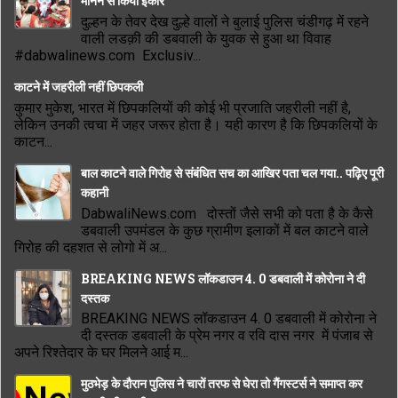
मानने से किया इंकार
दुल्हन के तेवर देख दुल्हे वालों ने बुलाई पुलिस चंडीगढ़ में रहने
वाली लडक़ी की डबवाली के युवक से हुआ था विवाह
#dabwalinews.com Exclusiv...
काटने में जहरीली नहीं छिपकली
कुमार मुकेश, भारत में छिपकलियों की कोई भी प्रजाति जहरीली नहीं है,
लेकिन उनकी त्वचा में जहर जरूर होता है। यही कारण है कि छिपकलियों के
काटन...
बाल काटने वाले गिरोह से संबंधित सच का आखिर पता चल गया.. पढ़िए पूरी
कहानी
DabwaliNews.com दोस्तों जैसे सभी को पता है के कैसे
डबवाली उपमंडल के कुछ ग्रामीण इलाकों में बल काटने वाले
गिरोह की दहशत से लोगो में अ...
BREAKING NEWS लॉकडाउन 4. 0 डबवाली में कोरोना ने दी
दस्तक
BREAKING NEWS लॉकडाउन 4. 0 डबवाली में कोरोना ने
दी दस्तक डबवाली के प्रेम नगर व रवि दास नगर में पंजाब से
अपने रिश्तेदार के घर मिलने आई म...
मुठभेड़ के दौरान पुलिस ने चारों तरफ से घेरा तो गैंगस्टर्स ने समाप्त कर