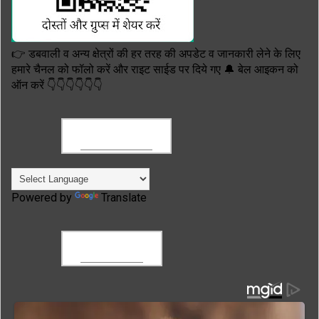
👉 डबवाली व अन्य क्षेत्रों की हर तरह की अपडेट व जानकारी लेने के लिए
हमारे चैनल को फॉलो करें और राइट साईड पर दिये गए 🔔 बेल आइकन को
ऑन करें 👇👇👇👇👇👇
TRANSLATE
Powered by
Translate
FACEBOOK