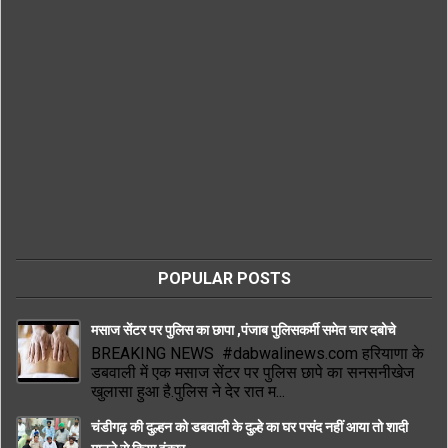
POPULAR POSTS
मसाज सेंटर पर पुलिस का छापा ,पंजाब पुलिसकर्मी समेत चार दबोचे
BREAKING NEWS #dabwalinews.com हरियाणा के
डबवाली में एक मसाज सेंटर पर पुलिस छापे का सनसनीखेज
खुलासा हुआ है.पुलिस ने देर रात म...
चंडीगढ़ की दुल्हन को डबवाली के दुल्हे का घर पसंद नहीं आया तो शादी