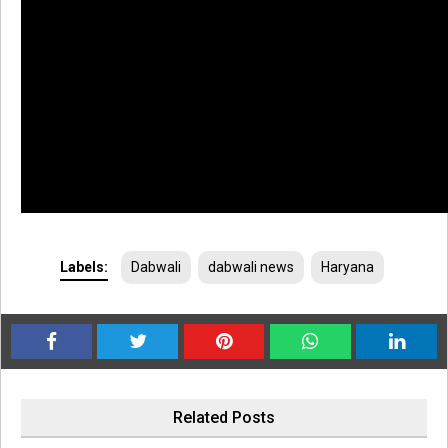
Labels:
Dabwali
dabwali news
Haryana
Related Posts