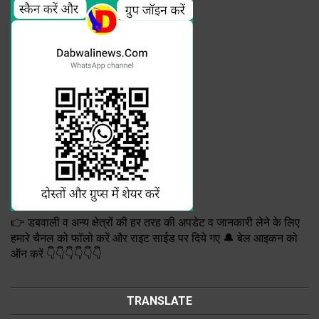
👉 डबवाली व अन्य क्षेत्रों की हर तरह की अपडेट व जानकारी लेने के लिए
हमारे चैनल को फॉलो करें और राइट साईड पर दिये गए 🔔 बेल आइकन को
ऑन करें 👇👇👇👇👇👇
TRANSLATE