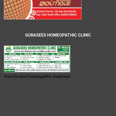
GURASEES HOMEOPATHIC CLINIC
Visit for best homeopathic treatment