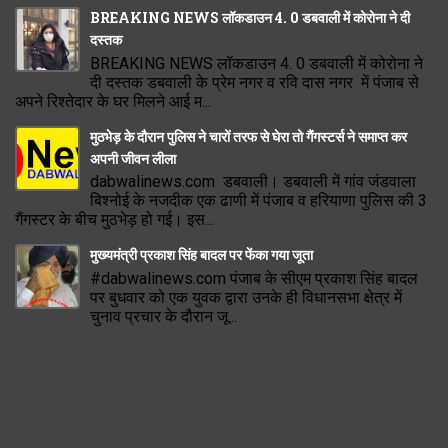
BREAKING NEWS लॉकडाउन 4. 0 डबवाली में कोरोना ने दी
दस्तक
BREAKING NEWS लॉकडाउन 4. 0 डबवाली में कोरोना ने
दी दस्तक डबवाली के प्रेम नगर व रवि दास नगर में पंजाब से
अपने रिश्तेदार के घर मिलने आई म...
मुठभेड़ के दौरान पुलिस ने चारों तरफ से घेरा तो गैंगस्टर्स ने समाप्त कर
अपनी जीवन लीला
dabwalinews.com डबवाली। डबवाली में गांव जंडवाला
बिश्नोई के नजदीक एक ढाणी में पंजाब व हरियाणा पुलिस की 3
गैंगस्टर के बीच मुठभेड़ हो गई। इस...
मुख्यमंत्री प्रकाश सिंह बादल पर फेंका गया जूता
#dabwalinews.com पंजाब के सीएम प्रकाश सिंह बादल
पर बुधवार को एक युवक द्वारा उनके ही विधानसभा क्षेत्र में
चुनाव प्रचार के दौरान जू...