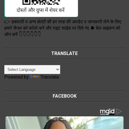
👉 डबवाली व अन्य क्षेत्रों की हर तरह की अपडेट व जानकारी लेने के लिए
हमारे चैनल को फॉलो करें और राइट साईड पर दिये गए 🔔 बेल आइकन को
ऑन करें 👇👇👇👇👇👇
TRANSLATE
Powered by
Translate
FACEBOOK