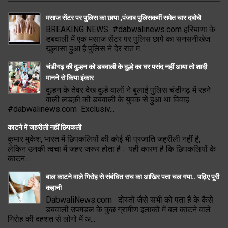
मसाज सेंटर पर पुलिस का छापा ,पंजाब पुलिसकर्मी समेत चार दबोचे
BREAKING NEWS #dabwalinews.com हरियाणा के
डबवाली में एक मसाज सेंटर पर पुलिस छापे का सनसनीखेज
खुलासा हुआ है.पुलिस ने देर रात म...
चंडीगढ़ की दुल्हन को डबवाली के दुल्हे का घर पसंद नहीं आया तो शादी
मानने से किया इंकार
दुल्हन के तेवर देख दुल्हे वालों ने बुलाई पुलिस चंडीगढ़ में रहने
वाली लडक़ी की डबवाली के युवक से हुआ था विवाह
#dabwalinews.com Exclusiv...
काटने में जहरीली नहीं छिपकली
कुमार मुकेश, भारत में छिपकलियों की कोई भी प्रजाति जहरीली नहीं है,
लेकिन उनकी त्वचा में जहर जरूर होता है। यही कारण है कि छिपकलियों के
काटन...
बाल काटने वाले गिरोह से संबंधित सच का आखिर पता चल गया.. पढ़िए पूरी
कहानी
DabwaliNews.com दोस्तों जैसे सभी को पता है के कैसे
डबवाली उपमंडल के कुछ ग्रामीण इलाकों में बल काटने वाले
गिरोह की दहशत से लोगो में अ...