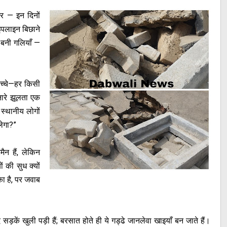
र — इन दिनों
इपलाइन बिछाने
 बनी गलियाँ —
ग-बच्चे—हर किसी
नारे झूलता एक
स्थानीय लोगों
लेगा?”
ैन हैं, लेकिन
ं की सुध क्यों
का है, पर जवाब
कें खुली पड़ी हैं; बरसात होते ही ये गड्ढे जानलेवा खाइयाँ बन जाते हैं।