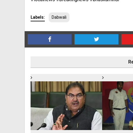
Labels:
Dabwali
Re