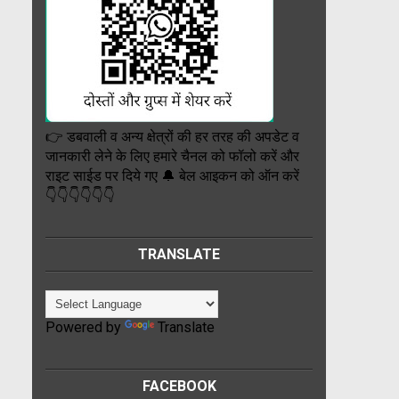
👉 डबवाली व अन्य क्षेत्रों की हर तरह की अपडेट व
जानकारी लेने के लिए हमारे चैनल को फॉलो करें और
राइट साईड पर दिये गए 🔔 बेल आइकन को ऑन करें
👇👇👇👇👇👇
TRANSLATE
Powered by
Translate
FACEBOOK