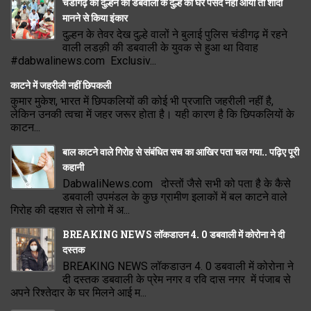
चंडीगढ़ की दुल्हन को डबवाली के दुल्हे का घर पसंद नहीं आया तो शादी
मानने से किया इंकार
दुल्हन के तेवर देख दुल्हे वालों ने बुलाई पुलिस चंडीगढ़ में रहने
वाली लडक़ी की डबवाली के युवक से हुआ था विवाह
#dabwalinews.com Exclusiv...
काटने में जहरीली नहीं छिपकली
कुमार मुकेश, भारत में छिपकलियों की कोई भी प्रजाति जहरीली नहीं है,
लेकिन उनकी त्वचा में जहर जरूर होता है। यही कारण है कि छिपकलियों के
काटन...
बाल काटने वाले गिरोह से संबंधित सच का आखिर पता चल गया.. पढ़िए पूरी
कहानी
DabwaliNews.com दोस्तों जैसे सभी को पता है के कैसे
डबवाली उपमंडल के कुछ ग्रामीण इलाकों में बल काटने वाले
गिरोह की दहशत से लोगो में अ...
BREAKING NEWS लॉकडाउन 4. 0 डबवाली में कोरोना ने दी
दस्तक
BREAKING NEWS लॉकडाउन 4. 0 डबवाली में कोरोना ने
दी दस्तक डबवाली के प्रेम नगर व रवि दास नगर में पंजाब से
अपने रिश्तेदार के घर मिलने आई म...