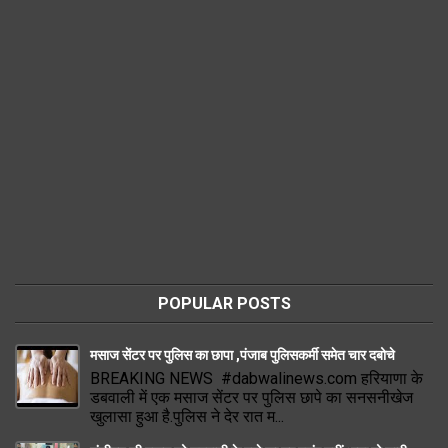
POPULAR POSTS
मसाज सेंटर पर पुलिस का छापा ,पंजाब पुलिसकर्मी समेत चार दबोचे
BREAKING NEWS #dabwalinews.com हरियाणा के
डबवाली में एक मसाज सेंटर पर पुलिस छापे का सनसनीखेज
खुलासा हुआ है.पुलिस ने देर रात म...