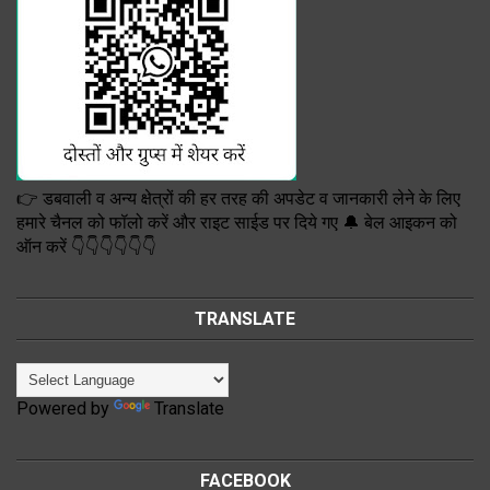
👉 डबवाली व अन्य क्षेत्रों की हर तरह की अपडेट व जानकारी लेने के लिए
हमारे चैनल को फॉलो करें और राइट साईड पर दिये गए 🔔 बेल आइकन को
ऑन करें 👇👇👇👇👇👇
TRANSLATE
Powered by
Translate
FACEBOOK