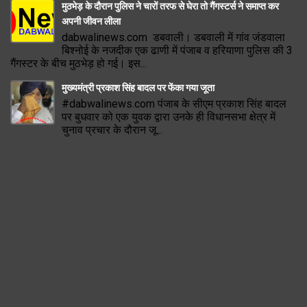
मुठभेड़ के दौरान पुलिस ने चारों तरफ से घेरा तो गैंगस्टर्स ने समाप्त कर
अपनी जीवन लीला
dabwalinews.com डबवाली। डबवाली में गांव जंडवाला
बिश्नोई के नजदीक एक ढाणी में पंजाब व हरियाणा पुलिस की 3
गैंगस्टर के बीच मुठभेड़ हो गई। इस...
मुख्यमंत्री प्रकाश सिंह बादल पर फेंका गया जूता
#dabwalinews.com पंजाब के सीएम प्रकाश सिंह बादल
पर बुधवार को एक युवक द्वारा उनके ही विधानसभा क्षेत्र में
चुनाव प्रचार के दौरान जू...