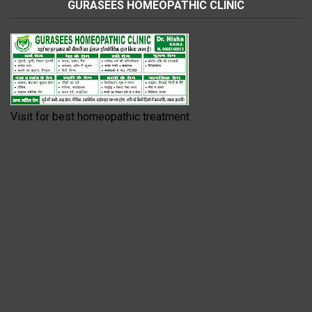
GURASEES HOMEOPATHIC CLINIC
Visit for best homeopathic treatment