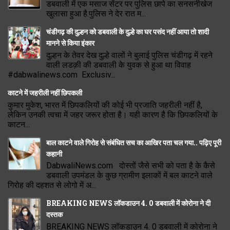
डबवाली में एक मसाज सेंटर पर पुलिस छापे का सनसनीखेज
खुलासा हुआ है.पुलिस ने देर रात म...
चंडीगढ़ की दुल्हन को डबवाली के दुल्हे का घर पसंद नहीं आया तो शादी
मानने से किया इंकार
दुल्हन के तेवर देख दुल्हे वालों ने बुलाई पुलिस चंडीगढ़ में रहने
वाली लडक़ी की डबवाली के युवक से हुआ था विवाह
#dabwalinews.com Exclusiv...
काटने में जहरीली नहीं छिपकली
कुमार मुकेश, भारत में छिपकलियों की कोई भी प्रजाति जहरीली नहीं है,
लेकिन उनकी त्वचा में जहर जरूर होता है। यही कारण है कि छिपकलियों के
काटन...
बाल काटने वाले गिरोह से संबंधित सच का आखिर पता चल गया.. पढ़िए पूरी
कहानी
DabwaliNews.com दोस्तों जैसे सभी को पता है के कैसे
डबवाली उपमंडल के कुछ ग्रामीण इलाकों में बल काटने वाले
गिरोह की दहशत से लोगो में अ...
BREAKING NEWS लॉकडाउन 4. 0 डबवाली में कोरोना ने दी
दस्तक
BREAKING NEWS लॉकडाउन 4. 0 डबवाली में कोरोना ने