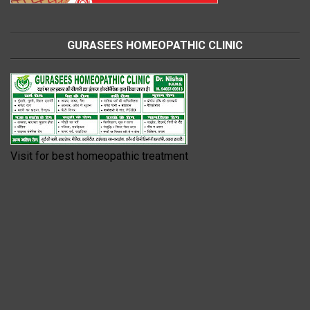
GURASEES HOMEOPATHIC CLINIC
Visit for best homeopathic treatment