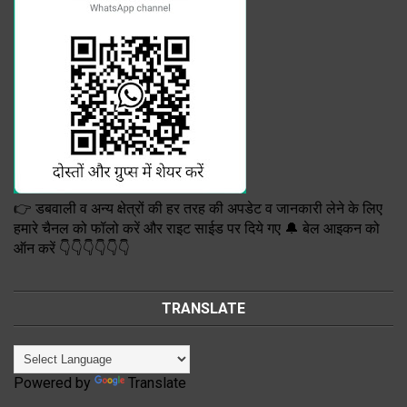
👉 डबवाली व अन्य क्षेत्रों की हर तरह की अपडेट व जानकारी लेने के लिए
हमारे चैनल को फॉलो करें और राइट साईड पर दिये गए 🔔 बेल आइकन को
ऑन करें 👇👇👇👇👇👇
TRANSLATE
Powered by
Translate