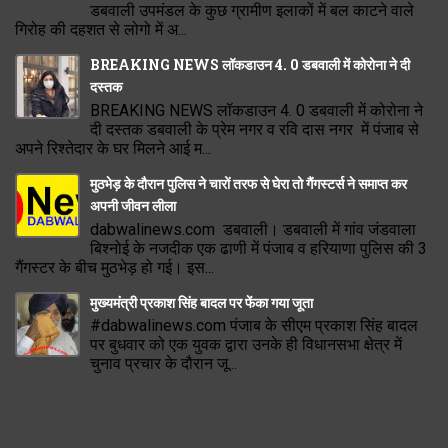
डबवाली उपमंडल के कुछ ग्रामीण इलाकों में बल काटने वाले
गिरोह की दहशत से लोगो में अ...
BREAKING NEWS लॉकडाउन 4. 0 डबवाली में कोरोना ने दी
दस्तक
BREAKING NEWS लॉकडाउन 4. 0 डबवाली में कोरोना ने
दी दस्तक डबवाली के प्रेम नगर व रवि दास नगर में पंजाब से
अपने रिश्तेदार के घर मिलने आई म...
मुठभेड़ के दौरान पुलिस ने चारों तरफ से घेरा तो गैंगस्टर्स ने समाप्त कर
अपनी जीवन लीला
dabwalinews.com डबवाली। डबवाली में गांव जंडवाला
बिश्नोई के नजदीक एक ढाणी में पंजाब व हरियाणा पुलिस की 3
गैंगस्टर के बीच मुठभेड़ हो गई। इस...
मुख्यमंत्री प्रकाश सिंह बादल पर फेंका गया जूता
#dabwalinews.com पंजाब के सीएम प्रकाश सिंह बादल
पर बुधवार को एक युवक द्वारा उनके ही विधानसभा क्षेत्र में
चुनाव प्रचार के दौरान जू...