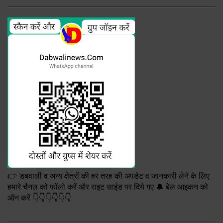
👉 डबवाली व अन्य क्षेत्रों की हर तरह की अपडेट व जानकारी लेने के लिए
हमारे चैनल को फॉलो करें और राइट साईड पर दिये गए 🔔 बेल आइकन को
ऑन करें 👇👇👇👇👇👇