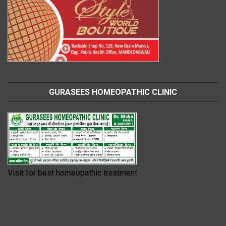
GURASEES HOMEOPATHIC CLINIC
Visit for best homeopathic treatment