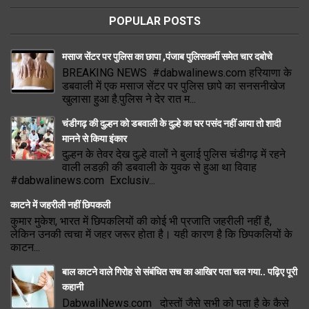
POPULAR POSTS
मसाज सेंटर पर पुलिस का छापा ,पंजाब पुलिसकर्मी समेत चार दबोचे
BREAKING NEWS #dabwalinews.com हरियाणा के
डबवाली में एक मसाज सेंटर पर पुलिस छापे का सनसनीखेज
खुलासा हुआ है.पुलिस ने देर रात म...
चंडीगढ़ की दुल्हन को डबवाली के दुल्हे का घर पसंद नहीं आया तो शादी
मानने से किया इंकार
दुल्हन के तेवर देख दुल्हे वालों ने बुलाई पुलिस चंडीगढ़ में रहने
वाली लडक़ी की डबवाली के युवक से हुआ था विवाह
#dabwalinews.com Exclusiv...
काटने में जहरीली नहीं छिपकली
कुमार मुकेश, भारत में छिपकलियों की कोई भी प्रजाति जहरीली नहीं है,
लेकिन उनकी त्वचा में जहर जरूर होता है। यही कारण है कि छिपकलियों के
काटन...
बाल काटने वाले गिरोह से संबंधित सच का आखिर पता चल गया.. पढ़िए पूरी
कहानी
DabwaliNews.com दोस्तों जैसे सभी को पता है के कैसे