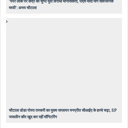
'पेपर लीक पर केंद्र की चुप्पी युवा विरोधी मानसिकता, पीएम मोदी मांगें सार्वजनिक
माफी': अभय चौटाला
चौटाला डोडा पोस्त तस्करी का मुख्य सप्लायर मनप्रीत सीआईए के हत्थे चढ़ा, SP
जसलीन कौर खुद कर रहीं मॉनिटरिंग