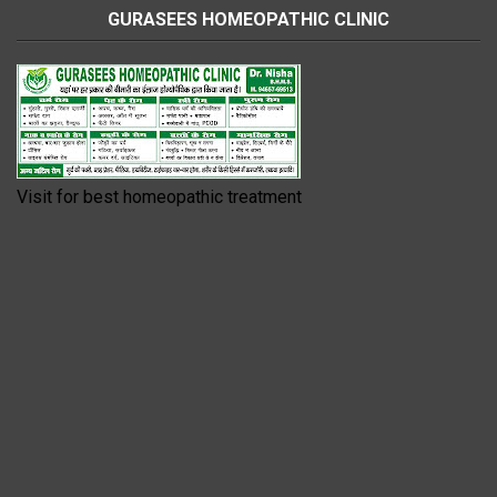
GURASEES HOMEOPATHIC CLINIC
Visit for best homeopathic treatment