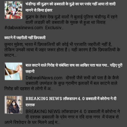
चंडीगढ़ की दुल्हन को डबवाली के दुल्हे का घर पसंद नहीं आया तो शादी
मानने से किया इंकार
दुल्हन के तेवर देख दुल्हे वालों ने बुलाई पुलिस चंडीगढ़ में रहने
वाली लडक़ी की डबवाली के युवक से हुआ था विवाह
#dabwalinews.com Exclusiv...
काटने में जहरीली नहीं छिपकली
कुमार मुकेश, भारत में छिपकलियों की कोई भी प्रजाति जहरीली नहीं है,
लेकिन उनकी त्वचा में जहर जरूर होता है। यही कारण है कि छिपकलियों के
काटन...
बाल काटने वाले गिरोह से संबंधित सच का आखिर पता चल गया.. पढ़िए पूरी
कहानी
DabwaliNews.com दोस्तों जैसे सभी को पता है के कैसे
डबवाली उपमंडल के कुछ ग्रामीण इलाकों में बल काटने वाले
गिरोह की दहशत से लोगो में अ...
BREAKING NEWS लॉकडाउन 4. 0 डबवाली में कोरोना ने दी
दस्तक
BREAKING NEWS लॉकडाउन 4. 0 डबवाली में कोरोना ने
दी दस्तक डबवाली के प्रेम नगर व रवि दास नगर में पंजाब से
अपने रिश्तेदार के घर मिलने आई म...