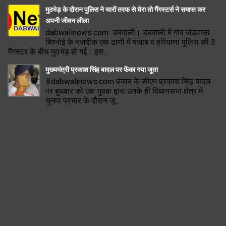
मुठभेड़ के दौरान पुलिस ने चारों तरफ से घेरा तो गैंगस्टर्स ने समाप्त कर
अपनी जीवन लीला
dabwalinews.com डबवाली। डबवाली में गांव जंडवाला
बिश्नोई के नजदीक एक ढाणी में पंजाब व हरियाणा पुलिस की 3
गैंगस्टर के बीच मुठभेड़ हो गई। इस...
मुख्यमंत्री प्रकाश सिंह बादल पर फेंका गया जूता
#dabwalinews.com पंजाब के सीएम प्रकाश सिंह बादल
पर बुधवार को एक युवक द्वारा उनके ही विधानसभा क्षेत्र में
चुनाव प्रचार के दौरान जू...