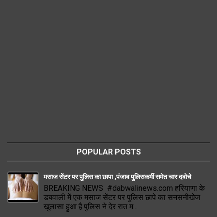
POPULAR POSTS
मसाज सेंटर पर पुलिस का छापा ,पंजाब पुलिसकर्मी समेत चार दबोचे
BREAKING NEWS #dabwalinews.com हरियाणा के
डबवाली में एक मसाज सेंटर पर पुलिस छापे का सनसनीखेज
खुलासा हुआ है.पुलिस ने देर रात म...