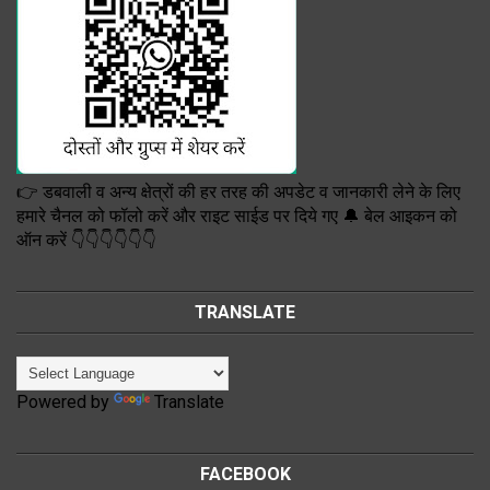
👉 डबवाली व अन्य क्षेत्रों की हर तरह की अपडेट व जानकारी लेने के लिए
हमारे चैनल को फॉलो करें और राइट साईड पर दिये गए 🔔 बेल आइकन को
ऑन करें 👇👇👇👇👇👇
TRANSLATE
Powered by
Translate
FACEBOOK