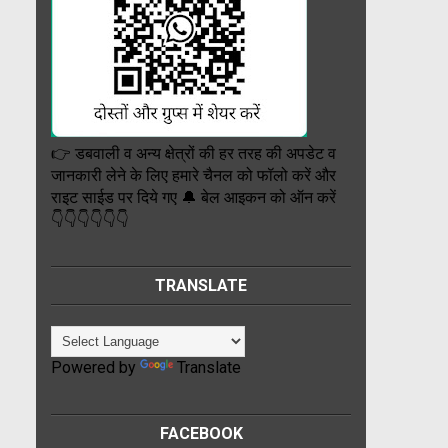
👉 डबवाली व अन्य क्षेत्रों की हर तरह की अपडेट व
जानकारी लेने के लिए हमारे चैनल को फॉलो करें और
राइट साईड पर दिये गए 🔔 बेल आइकन को ऑन करें
👇👇👇👇👇👇
TRANSLATE
Powered by
Translate
FACEBOOK