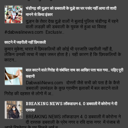
चंडीगढ़ की दुल्हन को डबवाली के दुल्हे का घर पसंद नहीं आया तो शादी
मानने से किया इंकार
दुल्हन के तेवर देख दुल्हे वालों ने बुलाई पुलिस चंडीगढ़ में रहने
वाली लडक़ी की डबवाली के युवक से हुआ था विवाह
#dabwalinews.com Exclusiv...
काटने में जहरीली नहीं छिपकली
कुमार मुकेश, भारत में छिपकलियों की कोई भी प्रजाति जहरीली नहीं है,
लेकिन उनकी त्वचा में जहर जरूर होता है। यही कारण है कि छिपकलियों के
काटन...
बाल काटने वाले गिरोह से संबंधित सच का आखिर पता चल गया.. पढ़िए पूरी
कहानी
DabwaliNews.com दोस्तों जैसे सभी को पता है के कैसे
डबवाली उपमंडल के कुछ ग्रामीण इलाकों में बल काटने वाले
गिरोह की दहशत से लोगो में अ...
BREAKING NEWS लॉकडाउन 4. 0 डबवाली में कोरोना ने दी
दस्तक
BREAKING NEWS लॉकडाउन 4. 0 डबवाली में कोरोना ने
दी दस्तक डबवाली के प्रेम नगर व रवि दास नगर में पंजाब से
अपने रिश्तेदार के घर मिलने आई म...