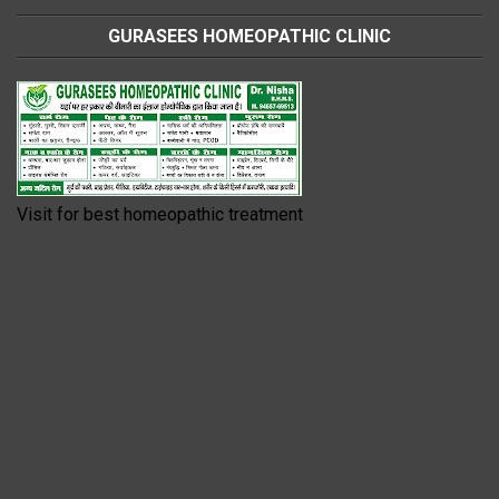
GURASEES HOMEOPATHIC CLINIC
Visit for best homeopathic treatment