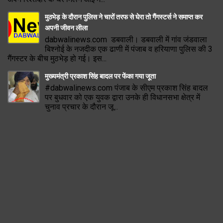
मुठभेड़ के दौरान पुलिस ने चारों तरफ से घेरा तो गैंगस्टर्स ने समाप्त कर
अपनी जीवन लीला
dabwalinews.com डबवाली। डबवाली में गांव जंडवाला
बिश्नोई के नजदीक एक ढाणी में पंजाब व हरियाणा पुलिस की 3
गैंगस्टर के बीच मुठभेड़ हो गई। इस...
मुख्यमंत्री प्रकाश सिंह बादल पर फेंका गया जूता
#dabwalinews.com पंजाब के सीएम प्रकाश सिंह बादल
पर बुधवार को एक युवक द्वारा उनके ही विधानसभा क्षेत्र में
चुनाव प्रचार के दौरान जू...