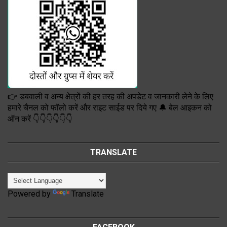
👉 डबवाली व अन्य क्षेत्रों की हर तरह की अपडेट व जानकारी लेने के लिए
हमारे चैनल को फॉलो करें और राइट साईड पर दिये गए 🔔 बेल आइकन को
ऑन करें 👇👇👇👇👇👇
TRANSLATE
Powered by
Translate