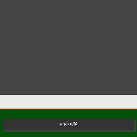
संपर्क फ़ॉर्म