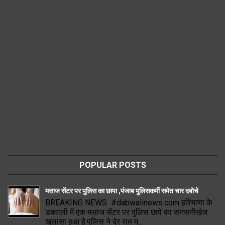
POPULAR POSTS
मसाज सेंटर पर पुलिस का छापा ,पंजाब पुलिसकर्मी समेत चार दबोचे
BREAKING NEWS #dabwalinews.com हरियाणा के
डबवाली में एक मसाज सेंटर पर पुलिस छापे का सनसनीखेज
खुलासा हुआ है.पुलिस ने देर रात म...