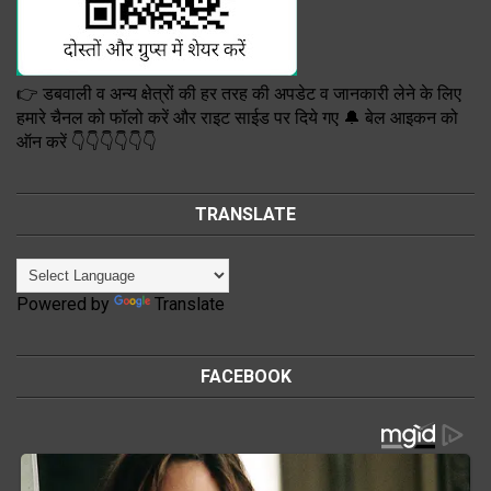
👉 डबवाली व अन्य क्षेत्रों की हर तरह की अपडेट व जानकारी लेने के लिए
हमारे चैनल को फॉलो करें और राइट साईड पर दिये गए 🔔 बेल आइकन को
ऑन करें 👇👇👇👇👇👇
TRANSLATE
Powered by
Translate
FACEBOOK