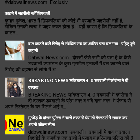
#dabwalinews.com Exclusiv...
काटने में जहरीली नहीं छिपकली
कुमार मुकेश, भारत में छिपकलियों की कोई भी प्रजाति जहरीली नहीं है,
लेकिन उनकी त्वचा में जहर जरूर होता है। यही कारण है कि छिपकलियों के
काटन...
बाल काटने वाले गिरोह से संबंधित सच का आखिर पता चल गया.. पढ़िए पूरी
कहानी
DabwaliNews.com दोस्तों जैसे सभी को पता है के कैसे
डबवाली उपमंडल के कुछ ग्रामीण इलाकों में बल काटने वाले
गिरोह की दहशत से लोगो में अ...
BREAKING NEWS लॉकडाउन 4. 0 डबवाली में कोरोना ने दी
दस्तक
BREAKING NEWS लॉकडाउन 4. 0 डबवाली में कोरोना ने
दी दस्तक डबवाली के प्रेम नगर व रवि दास नगर में पंजाब से
अपने रिश्तेदार के घर मिलने आई म...
मुठभेड़ के दौरान पुलिस ने चारों तरफ से घेरा तो गैंगस्टर्स ने समाप्त कर
अपनी जीवन लीला
dabwalinews.com डबवाली। डबवाली में गांव जंडवाला
बिश्नोई के नजदीक एक ढाणी में पंजाब व हरियाणा पुलिस की 3