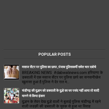
POPULAR POSTS
मसाज सेंटर पर पुलिस का छापा ,पंजाब पुलिसकर्मी समेत चार दबोचे
BREAKING NEWS #dabwalinews.com हरियाणा के
डबवाली में एक मसाज सेंटर पर पुलिस छापे का सनसनीखेज
खुलासा हुआ है.पुलिस ने देर रात म...
चंडीगढ़ की दुल्हन को डबवाली के दुल्हे का घर पसंद नहीं आया तो शादी
मानने से किया इंकार
दुल्हन के तेवर देख दुल्हे वालों ने बुलाई पुलिस चंडीगढ़ में रहने
वाली लडक़ी की डबवाली के युवक से हुआ था विवाह