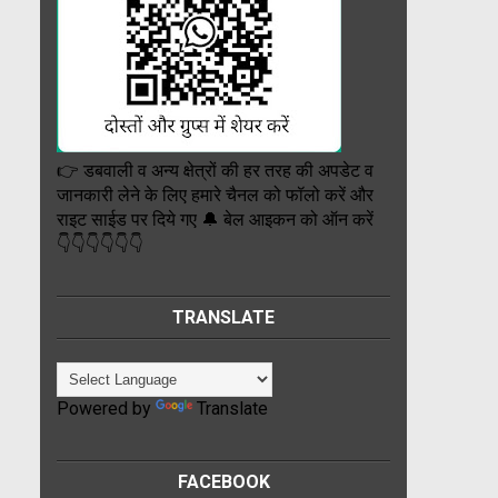
👉 डबवाली व अन्य क्षेत्रों की हर तरह की अपडेट व
जानकारी लेने के लिए हमारे चैनल को फॉलो करें और
राइट साईड पर दिये गए 🔔 बेल आइकन को ऑन करें
👇👇👇👇👇👇
TRANSLATE
Powered by
Translate
FACEBOOK