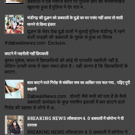
डबवाली में एक मसाज सेंटर पर पुलिस छापे का सनसनीखेज
खुलासा हुआ है.पुलिस ने देर रात म...
चंडीगढ़ की दुल्हन को डबवाली के दुल्हे का घर पसंद नहीं आया तो शादी
मानने से किया इंकार
दुल्हन के तेवर देख दुल्हे वालों ने बुलाई पुलिस चंडीगढ़ में रहने
वाली लडक़ी की डबवाली के युवक से हुआ था विवाह
#dabwalinews.com Exclusiv...
काटने में जहरीली नहीं छिपकली
कुमार मुकेश, भारत में छिपकलियों की कोई भी प्रजाति जहरीली नहीं है,
लेकिन उनकी त्वचा में जहर जरूर होता है। यही कारण है कि छिपकलियों के
काटन...
बाल काटने वाले गिरोह से संबंधित सच का आखिर पता चल गया.. पढ़िए पूरी
कहानी
DabwaliNews.com दोस्तों जैसे सभी को पता है के कैसे
डबवाली उपमंडल के कुछ ग्रामीण इलाकों में बल काटने वाले
गिरोह की दहशत से लोगो में अ...
BREAKING NEWS लॉकडाउन 4. 0 डबवाली में कोरोना ने दी
दस्तक
BREAKING NEWS लॉकडाउन 4. 0 डबवाली में कोरोना ने