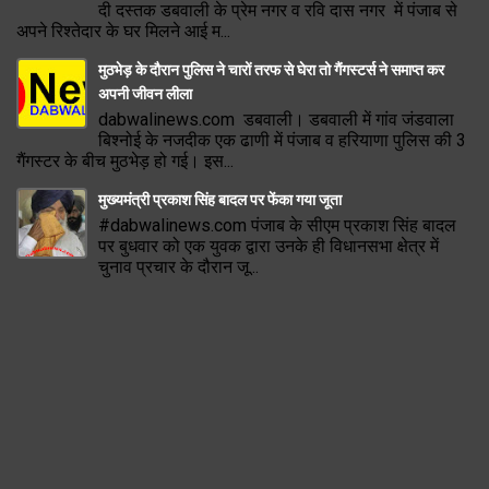
दी दस्तक डबवाली के प्रेम नगर व रवि दास नगर में पंजाब से
अपने रिश्तेदार के घर मिलने आई म...
मुठभेड़ के दौरान पुलिस ने चारों तरफ से घेरा तो गैंगस्टर्स ने समाप्त कर
अपनी जीवन लीला
dabwalinews.com डबवाली। डबवाली में गांव जंडवाला
बिश्नोई के नजदीक एक ढाणी में पंजाब व हरियाणा पुलिस की 3
गैंगस्टर के बीच मुठभेड़ हो गई। इस...
मुख्यमंत्री प्रकाश सिंह बादल पर फेंका गया जूता
#dabwalinews.com पंजाब के सीएम प्रकाश सिंह बादल
पर बुधवार को एक युवक द्वारा उनके ही विधानसभा क्षेत्र में
चुनाव प्रचार के दौरान जू...