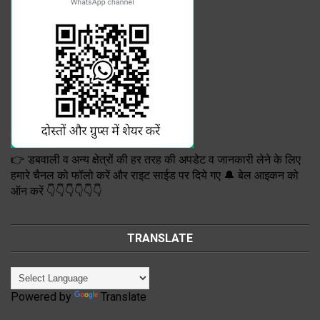
👉 डबवाली व अन्य क्षेत्रों की हर तरह की अपडेट व जानकारी लेने के लिए
हमारे चैनल को फॉलो करें और राइट साईड पर दिये गए 🔔 बेल आइकन को
ऑन करें 👇👇👇👇👇👇
TRANSLATE
Powered by
Translate