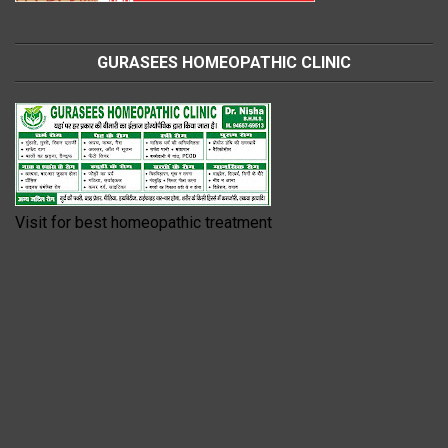
GURASEES HOMEOPATHIC CLINIC
Visit for best homeopathic treatment