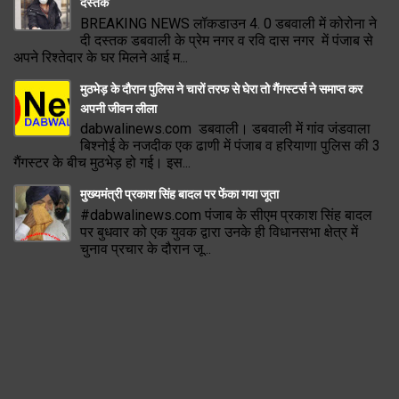
दस्तक
BREAKING NEWS लॉकडाउन 4. 0 डबवाली में कोरोना ने
दी दस्तक डबवाली के प्रेम नगर व रवि दास नगर में पंजाब से
अपने रिश्तेदार के घर मिलने आई म...
मुठभेड़ के दौरान पुलिस ने चारों तरफ से घेरा तो गैंगस्टर्स ने समाप्त कर
अपनी जीवन लीला
dabwalinews.com डबवाली। डबवाली में गांव जंडवाला
बिश्नोई के नजदीक एक ढाणी में पंजाब व हरियाणा पुलिस की 3
गैंगस्टर के बीच मुठभेड़ हो गई। इस...
मुख्यमंत्री प्रकाश सिंह बादल पर फेंका गया जूता
#dabwalinews.com पंजाब के सीएम प्रकाश सिंह बादल
पर बुधवार को एक युवक द्वारा उनके ही विधानसभा क्षेत्र में
चुनाव प्रचार के दौरान जू...