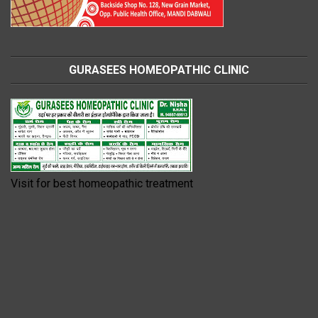
GURASEES HOMEOPATHIC CLINIC
Visit for best homeopathic treatment