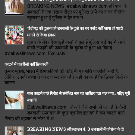
BREAKING NEWS #dabwalinews.com हरियाणा के
डबवाली में एक मसाज सेंटर पर पुलिस छापे का सनसनीखेज
खुलासा हुआ है.पुलिस ने देर रात म...
चंडीगढ़ की दुल्हन को डबवाली के दुल्हे का घर पसंद नहीं आया तो शादी
मानने से किया इंकार
दुल्हन के तेवर देख दुल्हे वालों ने बुलाई पुलिस चंडीगढ़ में रहने
वाली लडक़ी की डबवाली के युवक से हुआ था विवाह
#dabwalinews.com Exclusiv...
काटने में जहरीली नहीं छिपकली
कुमार मुकेश, भारत में छिपकलियों की कोई भी प्रजाति जहरीली नहीं है,
लेकिन उनकी त्वचा में जहर जरूर होता है। यही कारण है कि छिपकलियों के
काटन...
बाल काटने वाले गिरोह से संबंधित सच का आखिर पता चल गया.. पढ़िए पूरी
कहानी
DabwaliNews.com दोस्तों जैसे सभी को पता है के कैसे
डबवाली उपमंडल के कुछ ग्रामीण इलाकों में बल काटने वाले
गिरोह की दहशत से लोगो में अ...
BREAKING NEWS लॉकडाउन 4. 0 डबवाली में कोरोना ने दी