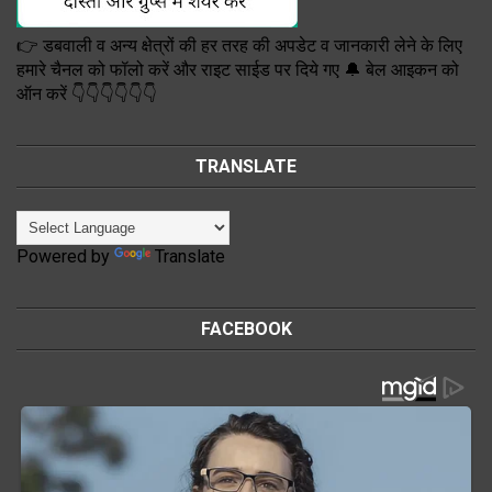
👉 डबवाली व अन्य क्षेत्रों की हर तरह की अपडेट व जानकारी लेने के लिए
हमारे चैनल को फॉलो करें और राइट साईड पर दिये गए 🔔 बेल आइकन को
ऑन करें 👇👇👇👇👇👇
TRANSLATE
Powered by
Translate
FACEBOOK