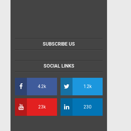
SUBSCRIBE US
SOCIAL LINKS
4.2k
1.2k
23k
230