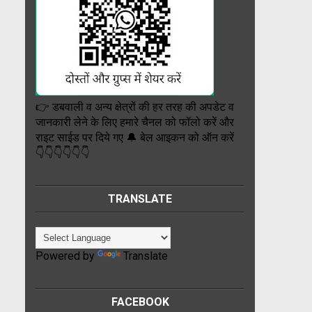
👉 डबवाली व अन्य क्षेत्रों की हर तरह की अपडेट व
जानकारी लेने के लिए हमारे चैनल को फॉलो करें और
राइट साईड पर दिये गए 🔔 बेल आइकन को ऑन करें
👇👇👇👇👇👇
TRANSLATE
Powered by
Translate
FACEBOOK