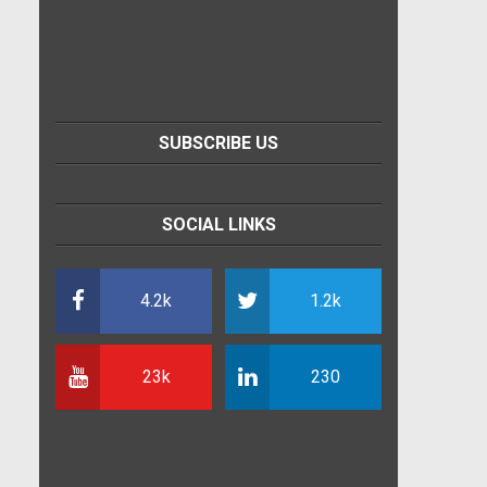
SUBSCRIBE US
SOCIAL LINKS
4.2k
1.2k
23k
230